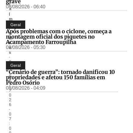
grave
r
08/08/2026 - 06:40
A
l
m
ir
Geral
F
Após problemas com o ciclone, começa a
r
montagem oficial dos piquetes no
ei
Acampamento Farroupilha
t
08/08/2026 - 05:30
a
s
-
2
Geral
6
“Cenário de guerra”: tornado danificou 10
/
0
propriedades e afetou 150 famílias em
6
Pedro Osório
/
08/08/2026 - 04:09
2
0
2
6
-
0
7
:
0
0