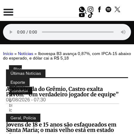
Início
»
Notícias
»
Ibovespa B3 avança 0,87%, com IPCA-15 abaixo
do esperado, e dólar cai a R$ 5,18
Blog
Compartilhe:
Últimas Notícias
do
Almir
Esporte
Freitas
,
Após virada do Grêmio, Castro exalta
Economia
Pavon: “Um verdadeiro jogador de equipe”
P
08/08/2026 - 07:30
u
bl
ic
a
Geral
,
Polícia
d
Jovens de 18 e 15 anos são esfaqueados em
o
Santa Maria; o mais velho está em estado
p
o