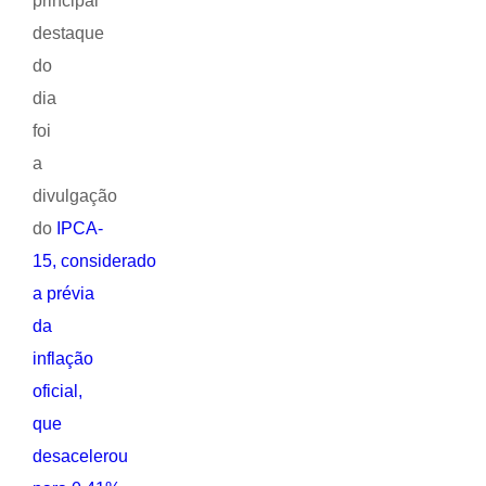
principal
destaque
do
dia
foi
a
divulgação
do
IPCA-
15, considerado
a prévia
da
inflação
oficial,
que
desacelerou