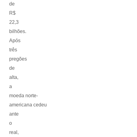
de
R$
22,3
bilhões.
Após
três
pregões
de
alta,
a
moeda norte-
americana cedeu
ante
o
real,