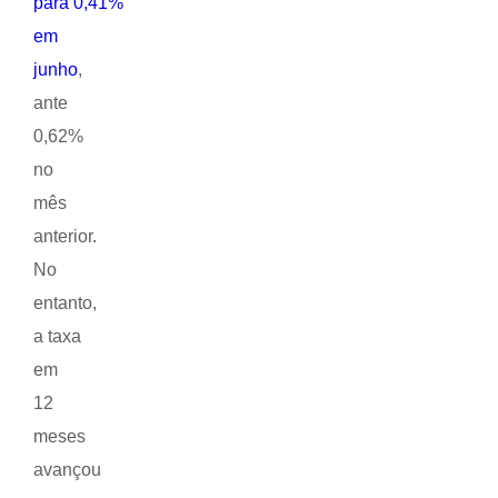
para 0,41%
em
junho
,
ante
0,62%
no
mês
anterior.
No
entanto,
a taxa
em
12
meses
avançou