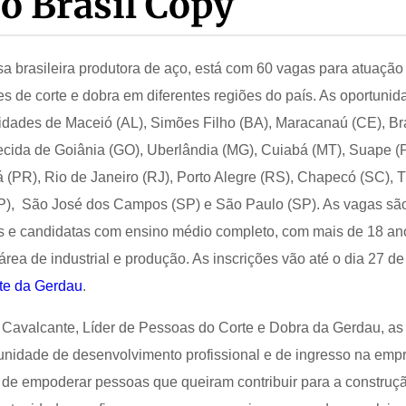
o Brasil Copy
a brasileira produtora de aço, está com 60 vagas para atuaçã
s de corte e dobra em diferentes regiões do país. As oportunid
cidades de Maceió (AL), Simões Filho (BA), Maracanaú (CE), Bra
recida de Goiânia (GO), Uberlândia (MG), Cuiabá (MT), Suape (
 (PR), Rio de Janeiro (RJ), Porto Alegre (RS), Chapecó (SC), T
SP), São José dos Campos (SP) e São Paulo (SP). As vagas sã
s e candidatas com ensino médio completo, com mais de 18 an
rea de industrial e produção. As inscrições vão até o dia 27 de
ite da Gerdau
.
Cavalcante, Líder de Pessoas do Corte e Dobra da Gerdau, as
nidade de desenvolvimento profissional e de ingresso na emp
 de empoderar pessoas que queiram contribuir para a construç