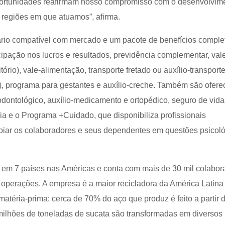
oportunidades reafirmam nosso compromisso com o desenvolvim
 regiões em que atuamos”, afirma.
rio compatível com mercado e um pacote de benefícios comple
ticipação nos lucros e resultados, previdência complementar, val
ório), vale-alimentação, transporte fretado ou auxílio-transport
, programa para gestantes e auxílio-creche. Também são ofere
dontológico, auxílio-medicamento e ortopédico, seguro de vida
ia e o Programa +Cuidado, que disponibiliza profissionais
oiar os colaboradores e seus dependentes em questões psicoló
 em 7 países nas Américas e conta com mais de 30 mil colabor
operações. A empresa é a maior recicladora da América Latina
atéria-prima: cerca de 70% do aço que produz é feito a partir 
 milhões de toneladas de sucata são transformadas em diversos