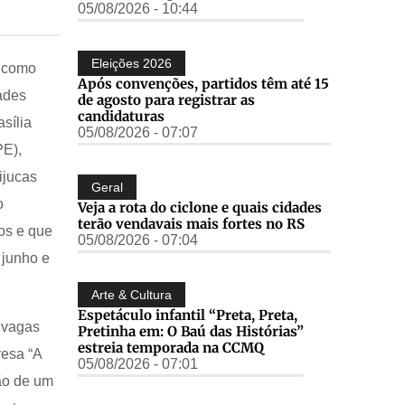
05/08/2026 - 10:44
Eleições 2026
o como
Após convenções, partidos têm até 15
ades
de agosto para registrar as
candidaturas
sília
05/08/2026 - 07:07
PE),
ijucas
Geral
o
Veja a rota do ciclone e quais cidades
terão vendavais mais fortes no RS
os e que
05/08/2026 - 07:04
 junho e
Arte & Cultura
Espetáculo infantil “Preta, Preta,
 vagas
Pretinha em: O Baú das Histórias”
estreia temporada na CCMQ
resa “A
05/08/2026 - 07:01
ão de um