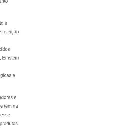
ento
to e
e-refeição
e
cidos
, Einstein
gicas e
adores e
 e tem na
desse
 produtos