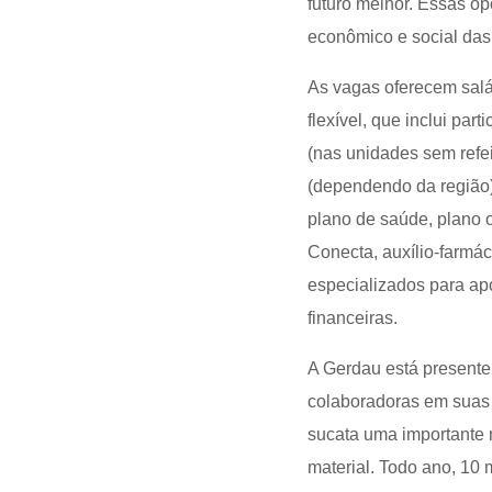
futuro melhor. Essas 
econômico e social das
As vagas oferecem salá
flexível, que inclui par
(nas unidades sem refeit
(dependendo da região)
plano de saúde, plano o
Conecta, auxílio-farmác
especializados para ap
financeiras.
A Gerdau está presente
colaboradoras em suas 
sucata uma importante m
material. Todo ano, 10