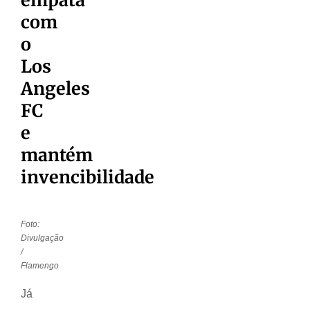
com
o
Los
Angeles
FC
e
mantém
invencibilidade
Foto:
Divulgação
/
Flamengo
Já