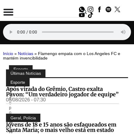
Início
»
Notícias
»
Flamengo empata com o Los Angeles FC e
mantém invencibilidade
Esporte
Compartilhe:
Últimas Notícias
P
u
Esporte
bl
Após virada do Grêmio, Castro exalta
ic
Pavon: “Um verdadeiro jogador de equipe”
a
d
08/08/2026 - 07:30
o
p
o
r
Geral
,
Polícia
M
Jovens de 18 e 15 anos são esfaqueados em
a
Santa Maria; o mais velho está em estado
rc