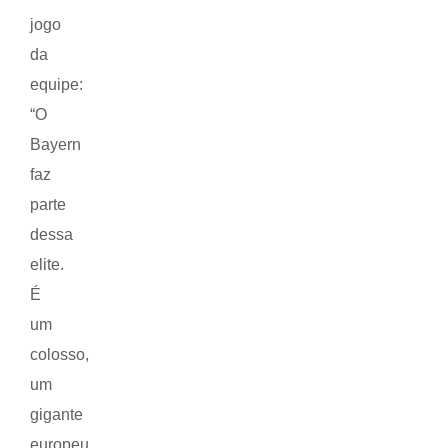
jogo
da
equipe:
“O
Bayern
faz
parte
dessa
elite.
É
um
colosso,
um
gigante
europeu,