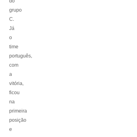
do
grupo
C.
Já
o
time
português,
com
a
vitória,
ficou
na
primeira
posição
e