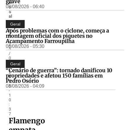
grave
el
08/08/2026 - 06:40
o
S
al
z
Geral
a
Após problemas com o ciclone, começa a
n
montagem oficial dos piquetes no
o
-
Acampamento Farroupilha
2
08/08/2026 - 05:30
5
/
0
6
Geral
/
“Cenário de guerra”: tornado danificou 10
2
propriedades e afetou 150 famílias em
0
Pedro Osório
2
08/08/2026 - 04:09
5
-
1
0
:
3
7
Flamengo
empata