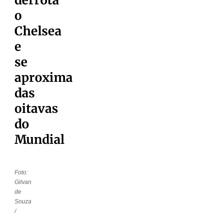
o
Chelsea
e
se
aproxima
das
oitavas
do
Mundial
Foto:
Gilvan
de
Souza
/