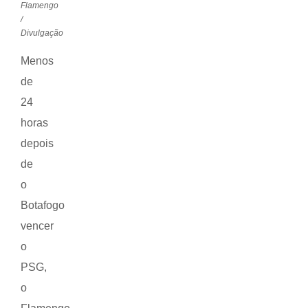
Flamengo
/
Divulgação
Menos
de
24
horas
depois
de
o
Botafogo
vencer
o
PSG,
o