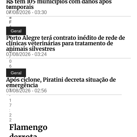
RS tem 105 municípios com danos após
n
temporais
a
07/08/2026 - 03:30
r
a
F
é
Geral
li
Porto Alegre terá contrato inédito de rede de
x
-
clínicas veterinárias para tratamento de
2
animais silvestres
0
07/08/2026 - 03:24
/
0
6
/
Geral
2
Após ciclone, Piratini decreta situação de
0
emergência
2
07/08/2026 - 02:56
5
-
1
7
:
2
2
Flamengo
derrota