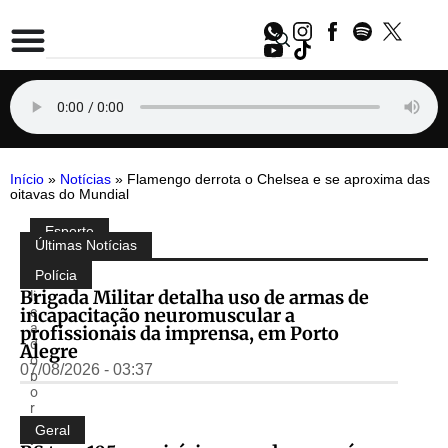
Início
»
Notícias
»
Flamengo derrota o Chelsea e se aproxima das
oitavas do Mundial
Esporte
Compartilhe:
Últimas Notícias
P
u
Polícia
b
Brigada Militar detalha uso de armas de
li
incapacitação neuromuscular a
c
a
profissionais da imprensa, em Porto
d
Alegre
o
07/08/2026 - 03:37
p
o
r
S
Geral
i