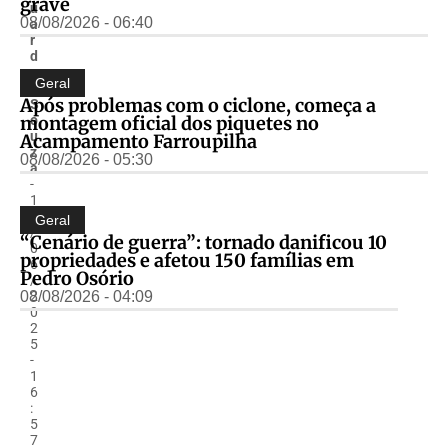
grave
u
08/08/2026 - 06:40
a
r
d
o
Geral
.
Após problemas com o ciclone, começa a
S
montagem oficial dos piquetes no
o
u
Acampamento Farroupilha
z
08/08/2026 - 05:30
a
-
1
9
Geral
/
“Cenário de guerra”: tornado danificou 10
0
propriedades e afetou 150 famílias em
6
Pedro Osório
/
08/08/2026 - 04:09
2
0
2
5
-
1
6
:
5
7