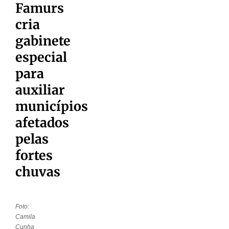
Famurs
cria
gabinete
especial
para
auxiliar
municípios
afetados
pelas
fortes
chuvas
Foto:
Camila
Cunha