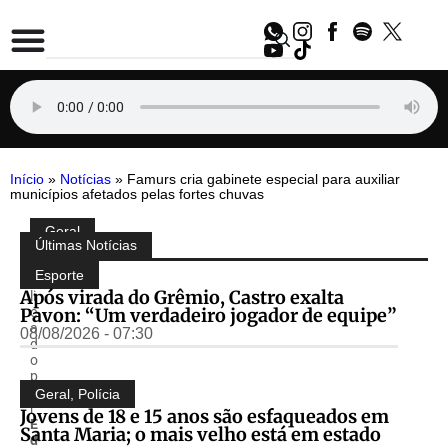
Início
»
Notícias
»
Famurs cria gabinete especial para auxiliar
municípios afetados pelas fortes chuvas
Geral
Compartilhe:
Últimas Notícias
P
u
Esporte
b
Após virada do Grêmio, Castro exalta
li
Pavon: “Um verdadeiro jogador de equipe”
c
a
08/08/2026 - 07:30
d
o
p
o
Geral
,
Polícia
r
Jovens de 18 e 15 anos são esfaqueados em
E
Santa Maria; o mais velho está em estado
d