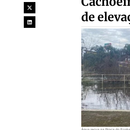
Cachoei
de eleva
Água recua na Praça do Ecotur