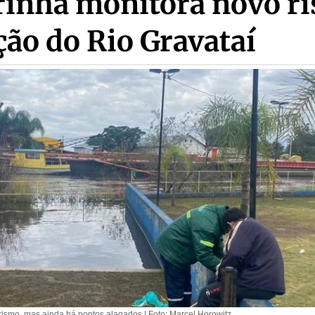
rinha monitora novo ri
ção do Rio Gravataí
ismo, mas ainda há pontos alagados | Foto: Marcel Horowitz