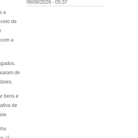
06/08/2026 - 05:37
s a
eceio de
e
 com a
agados.
eixaram de
dores.
ar bens e
tativa de
ase.
nha
o, já