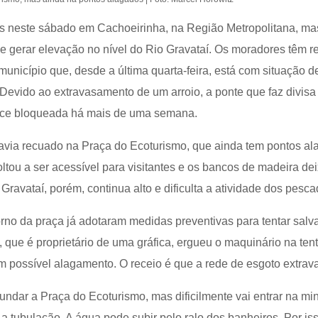
s neste sábado em Cachoeirinha, na Região Metropolitana, ma
e gerar elevação no nível do Rio Gravataí. Os moradores têm r
nicípio que, desde a última quarta-feira, está com situação d
Devido ao extravasamento de um arroio, a ponte que faz divisa
ece bloqueada há mais de uma semana.
via recuado na Praça do Ecoturismo, que ainda tem pontos al
voltou a ser acessível para visitantes e os bancos de madeira d
Gravataí, porém, continua alto e dificulta a atividade dos pesca
rno da praça já adotaram medidas preventivas para tentar salv
i, que é proprietário de uma gráfica, ergueu o maquinário na ten
um possível alagamento. O receio é que a rede de esgoto extrav
undar a Praça do Ecoturismo, mas dificilmente vai entrar na mi
 tubulação. A água pode subir pelo ralo dos banheiros. Por iss