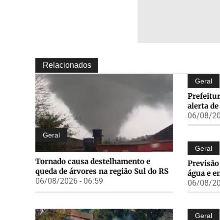
Relacionados
Geral
Prefeitu
alerta d
06/08/20
Geral
Geral
Tornado causa destelhamento e
Previsão
queda de árvores na região Sul do RS
água e e
06/08/2026 - 06:59
06/08/20
Geral