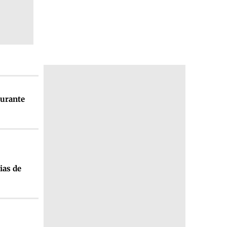
durante
ias de