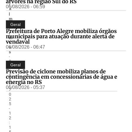
árvores na região Sul do RS
r
06/08/2026 - 06:59
A
l
m
ir
Geral
F
Prefeitura de Porto Alegre mobiliza órgãos
r
municipais para atuação durante alerta de
ei
vendaval
t
06/08/2026 - 06:47
a
s
-
3
Geral
0
Previsão de ciclone mobiliza planos de
/
0
contingência em concessionárias de água e
6
energia no RS
/
06/08/2026 - 05:37
2
0
2
5
-
1
2
:
1
5