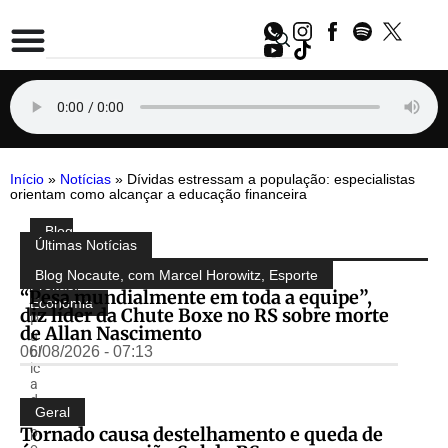
Início
»
Notícias
»
Dívidas estressam a população: especialistas
orientam como alcançar a educação financeira
Blog
Compartilhe:
Últimas Notícias
do
Almir
Blog Nocaute, com Marcel Horowitz
,
Esporte
Freitas
,
“Pesa mundialmente em toda a equipe”,
Economia
diz líder da Chute Boxe no RS sobre morte
P
de Allan Nascimento
u
06/08/2026 - 07:13
bl
ic
a
d
Geral
o
Tornado causa destelhamento e queda de
p
o