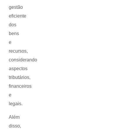
gestão
eficiente
dos
bens
e
recursos,
considerando
aspectos
tributários,
financeiros
e
legais.
Além
disso,