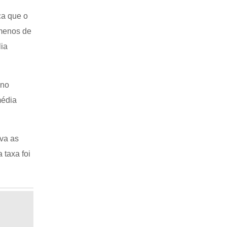
ca que o
 menos de
lia
 no
média
va as
 taxa foi