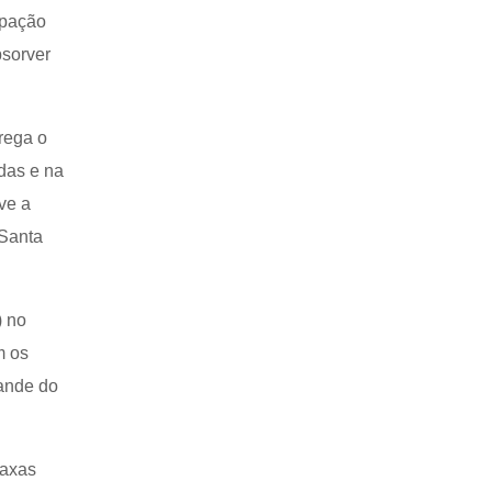
upação
bsorver
grega o
das e na
ve a
 Santa
) no
m os
ande do
taxas