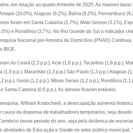
os, em relação ao quarto trimestre de 2025. As maiores taxas
Amapá (10,0%), Alagoas (9,2%), Bahia (9,2%), Pernambuco (9,
ores foram em Santa Catarina (2,7%), Mato Grosso (3,1%), Espí
3,5%) e Rondônia (3,7%). No Rio Grande do Sul o indicador ch
esquisa Nacional por Amostra de Domicílios (PNAD) Contínua,
lo IBGE.
am no Ceará (2,3 p.p.), Acre (1,8 p.p.), Tocantins (1,6 p.p.), M
ba (1,3 p.p.), Maranhão (1,3 p.p.) São Paulo (1,3 p.p.) Alagoas (1,
,2 p.p.), Goiás (1,2 p.p.), Minas Gerais (1,2 p.p.), Rondônia (1,1 p
) e Santa Catarina (0,5 p.p.). As demais ficaram estáveis.
pesquisa, William Kratochwill, a desocupação aumenta histori
or causa da dispensa de trabalhadores temporários, seja devido
Comércio nesse período do ano, seja pela dinâmica de encerr
as atividades de Educação e Saúde no setor público municipal. 