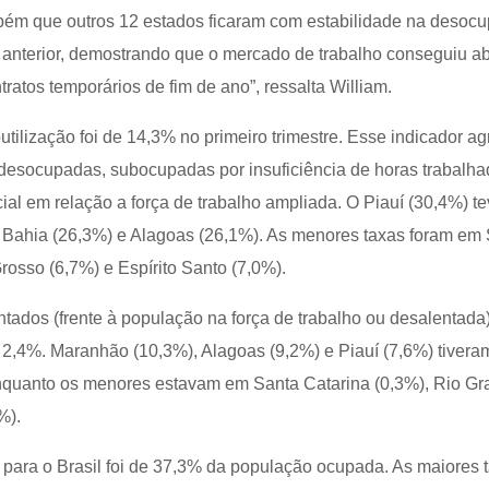
bém que outros 12 estados ficaram com estabilidade na desoc
e anterior, demostrando que o mercado de trabalho conseguiu a
ratos temporários de fim de ano”, ressalta William.
tilização foi de 14,3% no primeiro trimestre. Esse indicador a
desocupadas, subocupadas por insuficiência de horas trabalha
cial em relação a força de trabalho ampliada. O Piauí (30,4%) te
r Bahia (26,3%) e Alagoas (26,1%). As menores taxas foram em
rosso (6,7%) e Espírito Santo (7,0%).
tados (frente à população na força de trabalho ou desalentada
de 2,4%. Maranhão (10,3%), Alagoas (9,2%) e Piauí (7,6%) tivera
nquanto os menores estavam em Santa Catarina (0,3%), Rio Gr
%).
 para o Brasil foi de 37,3% da população ocupada. As maiores 