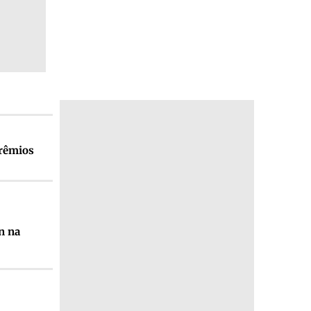
prêmios
n na