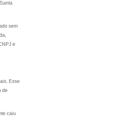
 Santa
vado sem
da,
 CNPJ e
ais. Esse
o de
te caiu