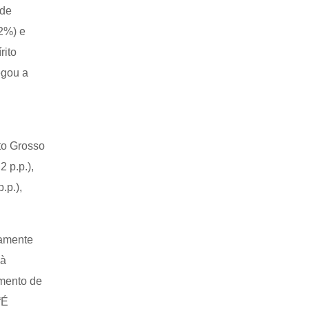
 de
2%) e
rito
egou a
ato Grosso
2 p.p.),
.p.),
camente
 à
amento de
“É