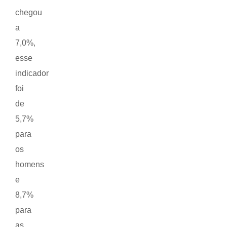
chegou
a
7,0%,
esse
indicador
foi
de
5,7%
para
os
homens
e
8,7%
para
as