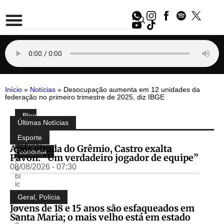
Início
»
Notícias
»
Desocupação aumenta em 12 unidades da
federação no primeiro trimestre de 2025, diz IBGE
Blog
Compartilhe:
Últimas Notícias
do
Almir
Esporte
Freitas
,
Após virada do Grêmio, Castro exalta
Economia
Pavon: “Um verdadeiro jogador de equipe”
P
08/08/2026 - 07:30
u
bl
ic
a
Geral
,
Polícia
d
Jovens de 18 e 15 anos são esfaqueados em
o
Santa Maria; o mais velho está em estado
p
o