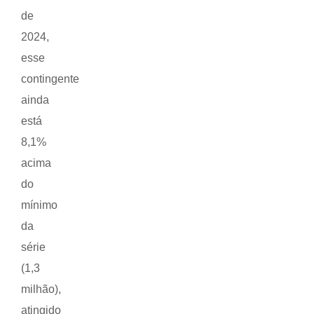
de
2024,
esse
contingente
ainda
está
8,1%
acima
do
mínimo
da
série
(1,3
milhão),
atingido