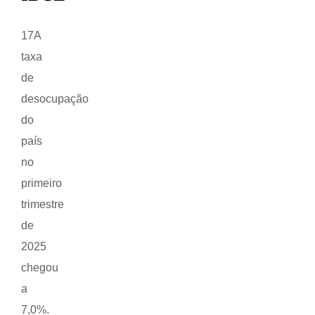
17A
taxa
de
desocupação
do
país
no
primeiro
trimestre
de
2025
chegou
a
7,0%.