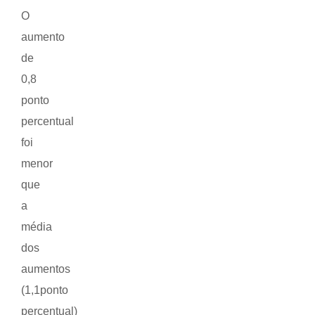
O
aumento
de
0,8
ponto
percentual
foi
menor
que
a
média
dos
aumentos
(1,1ponto
percentual)