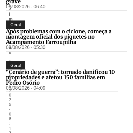
grave
r
08/08/2026 - 06:40
A
l
m
ir
Geral
F
Após problemas com o ciclone, começa a
r
montagem oficial dos piquetes no
ei
Acampamento Farroupilha
t
08/08/2026 - 05:30
a
s
-
1
Geral
6
“Cenário de guerra”: tornado danificou 10
/
0
propriedades e afetou 150 famílias em
5
Pedro Osório
/
08/08/2026 - 04:09
2
0
2
5
-
0
8
:
1
7