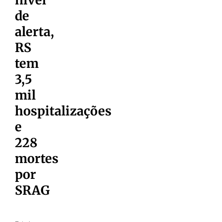
de
alerta,
RS
tem
3,5
mil
hospitalizações
e
228
mortes
por
SRAG