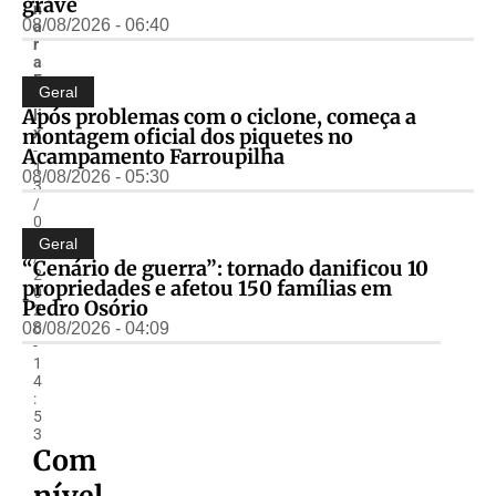
grave
n
08/08/2026 - 06:40
a
r
a
F
Geral
é
Após problemas com o ciclone, começa a
li
montagem oficial dos piquetes no
x
-
Acampamento Farroupilha
1
08/08/2026 - 05:30
3
/
0
5
Geral
/
“Cenário de guerra”: tornado danificou 10
2
propriedades e afetou 150 famílias em
0
Pedro Osório
2
08/08/2026 - 04:09
6
-
1
4
:
5
3
Com
nível