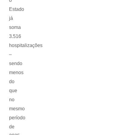
o
Estado
já
soma
3.516
hospitalizações
–
sendo
menos
do
que
no
mesmo
período
de