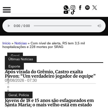
Início
»
Notícias
»
Com nível de alerta, RS tem 3,5 mil
hospitalizações e 228 mortes por SRAG
Geral
Compartilhe:
Últimas Notícias
P
u
Esporte
b
Após virada do Grêmio, Castro exalta
li
Pavon: “Um verdadeiro jogador de equipe”
c
a
08/08/2026 - 07:30
d
o
p
o
Geral
,
Polícia
r
Jovens de 18 e 15 anos são esfaqueados em
S
Santa Maria; o mais velho está em estado
i