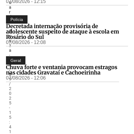
07/08/2026 - 12:15
u
a
r
d
Polícia
o
Decretada internação provisória de
.
adolescente suspeito de ataque à escola em
S
Rosário do Sul
o
u
07/08/2026 - 12:08
z
a
-
2
Geral
6
Chuva forte e ventania provocam estragos
/
nas cidades Gravataí e Cachoeirinha
0
07/08/2026 - 12:06
9
/
2
0
2
5
-
1
5
:
4
1