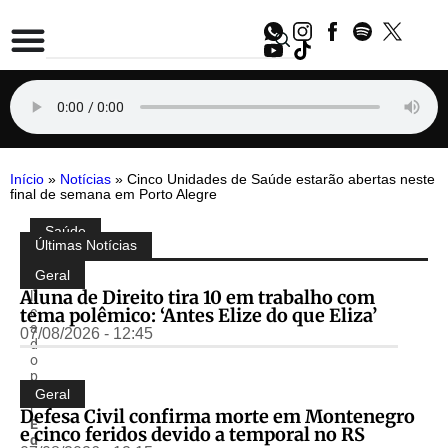
Início
»
Notícias
»
Cinco Unidades de Saúde estarão abertas neste
final de semana em Porto Alegre
Saúde
Compartilhe:
Últimas Notícias
P
u
Geral
b
Aluna de Direito tira 10 em trabalho com
li
tema polêmico: ‘Antes Elize do que Eliza’
c
a
07/08/2026 - 12:45
d
o
p
o
Geral
r
Defesa Civil confirma morte em Montenegro
E
e cinco feridos devido a temporal no RS
d