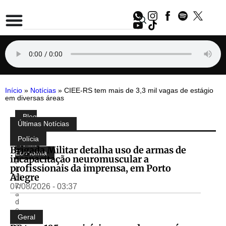
Início
»
Notícias
»
CIEE-RS tem mais de 3,3 mil vagas de estágio
em diversas áreas
Blog
Compartilhe:
Últimas Notícias
do
Almir
Polícia
Freitas
,
Brigada Militar detalha uso de armas de
Economia
incapacitação neuromuscular a
P
profissionais da imprensa, em Porto
u
Alegre
bl
ic
07/08/2026 - 03:37
a
d
o
Geral
p
o