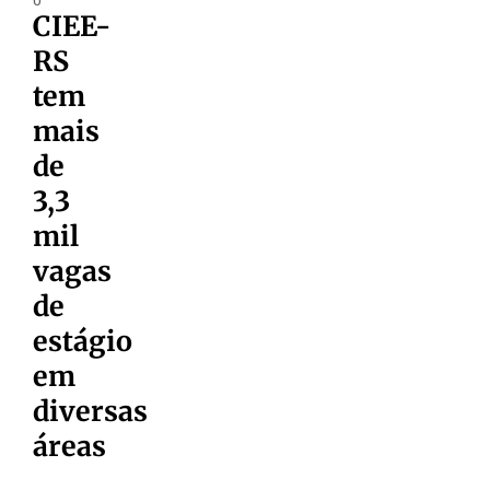
CIEE-
RS
tem
mais
de
3,3
mil
vagas
de
estágio
em
diversas
áreas