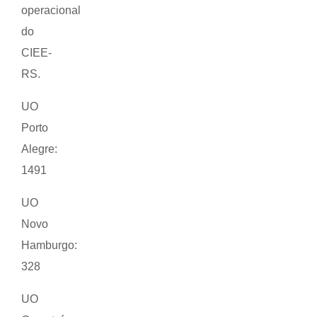
operacional
do
CIEE-
RS.
UO
Porto
Alegre:
1491
UO
Novo
Hamburgo:
328
UO