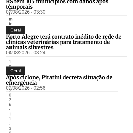
RS tem 105 municípios com danos após
r
temporais
A
07/08/2026 - 03:30
l
m
ir
F
Geral
r
Porto Alegre terá contrato inédito de rede de
ei
clínicas veterinárias para tratamento de
t
animais silvestres
a
s
07/08/2026 - 03:24
-
1
0
Geral
/
0
Após ciclone, Piratini decreta situação de
3
emergência
/
07/08/2026 - 02:56
2
0
2
6
-
1
1
:
3
0