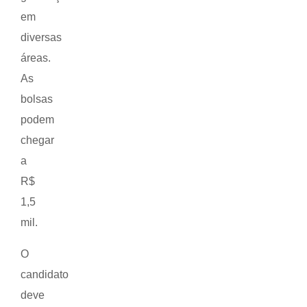
em
diversas
áreas.
As
bolsas
podem
chegar
a
R$
1,5
mil.
O
candidato
deve