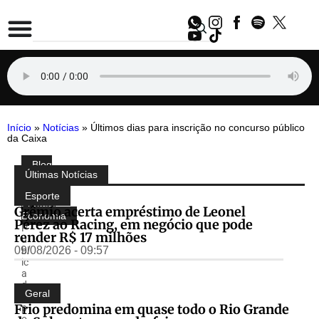
Início
»
Notícias
»
Últimos dias para inscrição no concurso público
da Caixa
Blog
Compartilhe:
Últimas Notícias
do
Almir
Esporte
Freitas
,
Grêmio acerta empréstimo de Leonel
Economia
Pérez ao Racing, em negócio que pode
P
render R$ 17 milhões
u
09/08/2026 - 09:57
bl
ic
a
d
Geral
o
Frio predomina em quase todo o Rio Grande
p
o