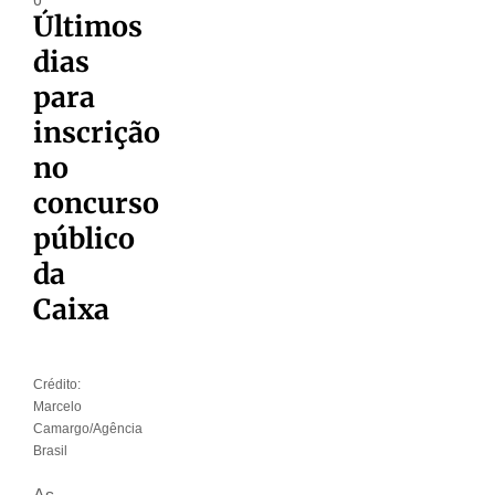
Últimos
dias
para
inscrição
no
concurso
público
da
Caixa
Crédito:
Marcelo
Camargo/Agência
Brasil