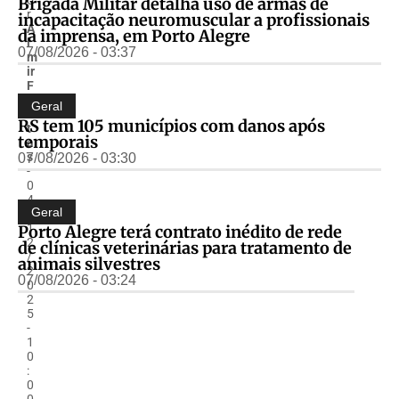
Brigada Militar detalha uso de armas de
r
incapacitação neuromuscular a profissionais
A
da imprensa, em Porto Alegre
l
07/08/2026 - 03:37
m
ir
F
r
Geral
ei
RS tem 105 municípios com danos após
t
temporais
a
s
07/08/2026 - 03:30
-
0
4
Geral
/
1
Porto Alegre terá contrato inédito de rede
2
de clínicas veterinárias para tratamento de
/
animais silvestres
2
07/08/2026 - 03:24
0
2
5
-
1
0
:
0
0