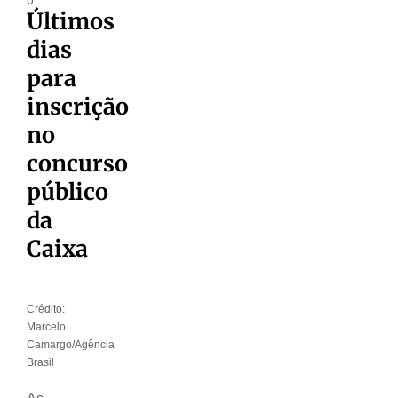
Últimos
dias
para
inscrição
no
concurso
público
da
Caixa
Crédito:
Marcelo
Camargo/Agência
Brasil