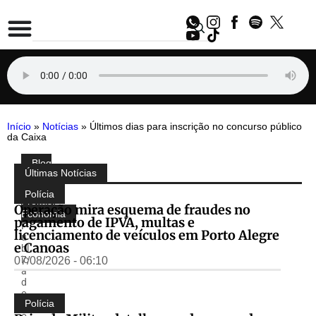
Início
»
Notícias
»
Últimos dias para inscrição no concurso público
da Caixa
Blog
Compartilhe:
Últimas Notícias
do
Almir
Polícia
Freitas
,
Operação mira esquema de fraudes no
Economia
pagamento de IPVA, multas e
P
licenciamento de veículos em Porto Alegre
u
e Canoas
bl
ic
07/08/2026 - 06:10
a
d
o
Polícia
p
o