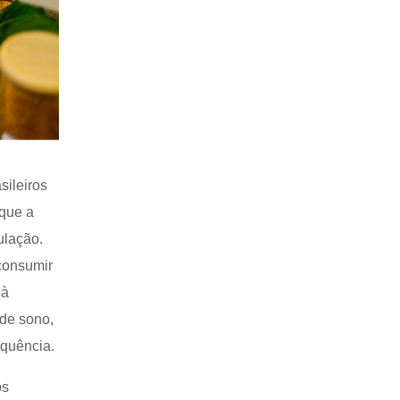
sileiros
 que a
ulação.
consumir
 à
 de sono,
equência.
os