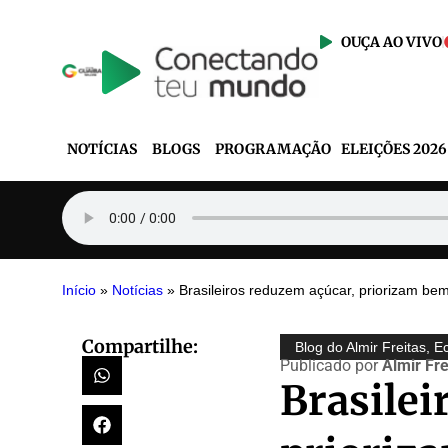
OUÇA AO VIVO
NOTÍCIAS
BLOGS
PROGRAMAÇÃO
ELEIÇÕES 2026
Início
»
Notícias
»
Brasileiros reduzem açúcar, priorizam b
Compartilhe:
Blog do Almir Freitas
,
E
Publicado por
Almir Fre
Brasilei