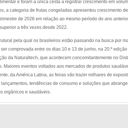
limentar e foram a única cesta a registrar crescimento em volu
es, a categoria de frutas congeladas apresentou crescimento d
trimestre de 2026 em relação ao mesmo período do ano anterior
uperior a três vezes desde 2022.
utural pela qual os brasileiros estão passando na busca por m
ser comprovada entre os dias 10 e 13 de junho, na 20.ª edição
dição da Naturaltech, que acontecem concomitantemente no Distr
. Maiores eventos voltados aos mercados de produtos saudáve
nte, da América Latina, as feiras vão trazer milhares de exposi
o lançamentos, tendências de consumo e soluções que abrange
s orgânicos e saudáveis.