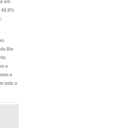
me em
e 48,9%
,
ais
 da Bio
ito
is e
tores e
m todo o