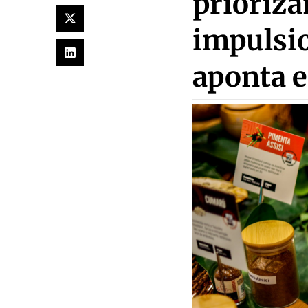
prioriz
impulsi
aponta 