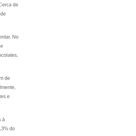
 Cerca de
 de
entar. No
de
ocolates,
am de
lmente,
tes e
s à
4,3% do