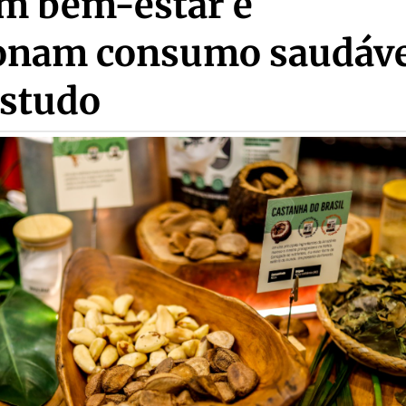
am bem-estar e
onam consumo saudáve
estudo