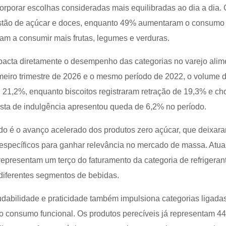
orporar escolhas consideradas mais equilibradas ao dia a dia.
stão de açúcar e doces, enquanto 49% aumentaram o consumo
am a consumir mais frutas, legumes e verduras.
acta diretamente o desempenho das categorias no varejo alim
imeiro trimestre de 2026 e o mesmo período de 2022, o volume 
 21,2%, enquanto biscoitos registraram retração de 19,3% e ch
cesta de indulgência apresentou queda de 6,2% no período.
do é o avanço acelerado dos produtos zero açúcar, que deixar
específicos para ganhar relevância no mercado de massa. Atua
epresentam um terço do faturamento da categoria de refrigeran
iferentes segmentos de bebidas.
dabilidade e praticidade também impulsiona categorias ligada
ao consumo funcional. Os produtos perecíveis já representam 4