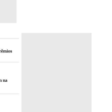
prêmios
n na