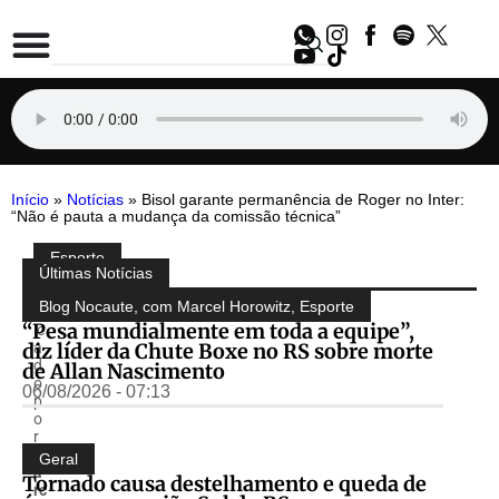
Início
»
Notícias
»
Bisol garante permanência de Roger no Inter:
“Não é pauta a mudança da comissão técnica”
Esporte
Compartilhe:
Últimas Notícias
P
u
Blog Nocaute, com Marcel Horowitz
,
Esporte
bl
“Pesa mundialmente em toda a equipe”,
ic
diz líder da Chute Boxe no RS sobre morte
a
d
de Allan Nascimento
o
06/08/2026 - 07:13
p
o
r
M
Geral
a
Tornado causa destelhamento e queda de
rc