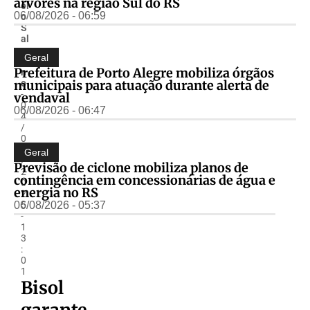
árvores na região Sul do RS
el
06/08/2026 - 06:59
o
S
al
z
Geral
a
Prefeitura de Porto Alegre mobiliza órgãos
n
municipais para atuação durante alerta de
o
-
vendaval
0
06/08/2026 - 06:47
4
/
0
8
Geral
/
Previsão de ciclone mobiliza planos de
2
contingência em concessionárias de água e
0
energia no RS
2
06/08/2026 - 05:37
5
-
1
3
:
0
1
Bisol
garante