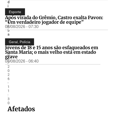
d
i
o
Esporte
G
Após virada do Grêmio, Castro exalta Pavon:
u
“Um verdadeiro jogador de equipe”
a
í
08/08/2026 - 07:30
b
a
-
Geral
,
Polícia
0
7
Jovens de 18 e 15 anos são esfaqueados em
/
Santa Maria; o mais velho está em estado
0
grave
6
08/08/2026 - 06:40
/
2
0
2
6
-
1
1
:
3
0
Afetados