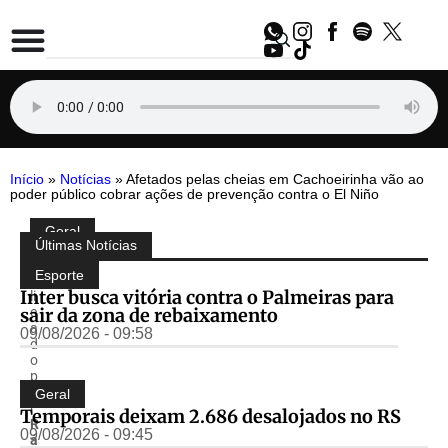
Início
»
Notícias
»
Afetados pelas cheias em Cachoeirinha vão ao
poder público cobrar ações de prevenção contra o El Niño
Geral
Compartilhe:
Últimas Notícias
P
u
Esporte
b
Inter busca vitória contra o Palmeiras para
li
sair da zona de rebaixamento
c
a
09/08/2026 - 09:58
d
o
p
o
Geral
r
Temporais deixam 2.686 desalojados no RS
R
09/08/2026 - 09:45
á