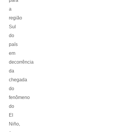
para
a
região
Sul
do
país
em
decorrência
da
chegada
do
fenômeno
do
El
Niño,