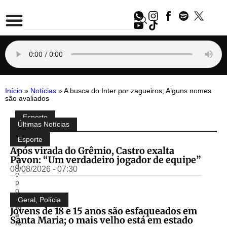
Início
»
Notícias
»
A busca do Inter por zagueiros; Alguns nomes
são avaliados
Esporte
Compartilhe:
Últimas Notícias
P
u
Esporte
bl
Após virada do Grêmio, Castro exalta
ic
Pavon: “Um verdadeiro jogador de equipe”
a
d
08/08/2026 - 07:30
o
p
o
r
Geral
,
Polícia
M
Jovens de 18 e 15 anos são esfaqueados em
a
Santa Maria; o mais velho está em estado
rc