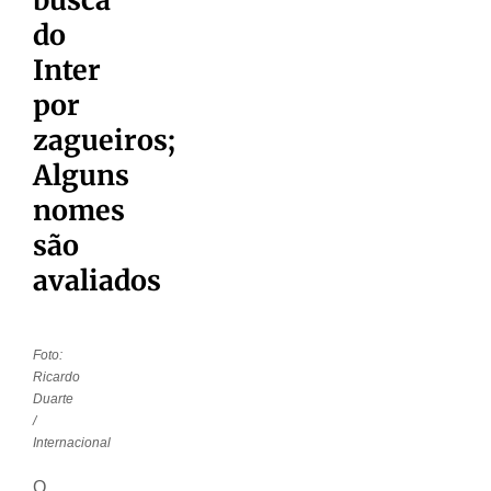
do
Inter
por
zagueiros;
Alguns
nomes
são
avaliados
Foto:
Ricardo
Duarte
/
Internacional
O