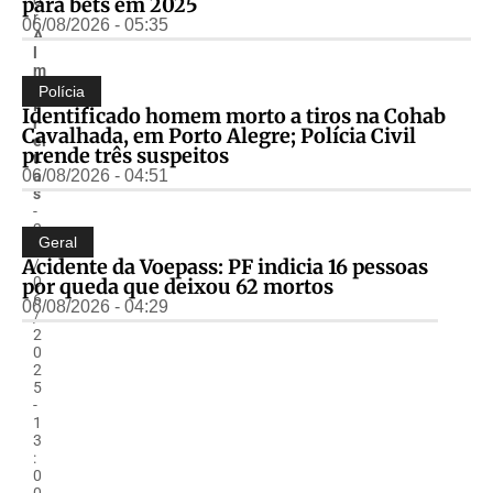
para bets em 2025
r
06/08/2026 - 05:35
A
l
m
ir
Polícia
F
Identificado homem morto a tiros na Cohab
r
Cavalhada, em Porto Alegre; Polícia Civil
ei
prende três suspeitos
t
06/08/2026 - 04:51
a
s
-
2
Geral
0
Acidente da Voepass: PF indicia 16 pessoas
/
0
por queda que deixou 62 mortos
6
06/08/2026 - 04:29
/
2
0
2
5
-
1
3
:
0
0