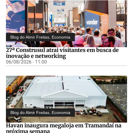
Blog do Almir Freitas
,
Economia
27ª Construsul atrai visitantes em busca de
inovação e networking
06/08/2026 - 11:00
Blog do Almir Freitas
,
Economia
Havan inaugura megaloja em Tramandaí na
próxima semana