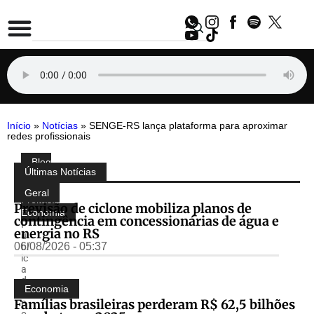
Início
»
Notícias
»
SENGE‑RS lança plataforma para aproximar
redes profissionais
Blog
Compartilhe:
Últimas Notícias
do
Almir
Geral
Freitas
,
Previsão de ciclone mobiliza planos de
Economia
contingência em concessionárias de água e
P
energia no RS
u
06/08/2026 - 05:37
bl
ic
a
d
Economia
o
Famílias brasileiras perderam R$ 62,5 bilhões
p
o